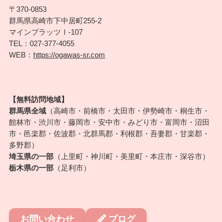
〒370-0853
群馬県高崎市下中居町255-2
マインプラッツⅠ-107
TEL：027-377-4055
WEB：
https://ogawas-sr.com
【無料訪問地域】
群馬県全域
（高崎市・前橋市・太田市・伊勢崎市・桐生市・
館林市・渋川市・藤岡市・安中市・みどり市・富岡市・沼田
市・邑楽郡・佐波郡・北群馬郡・利根郡・吾妻郡・甘楽郡・
多野郡）
埼玉県の一部
（上里町・神川町・美里町・本庄市・深谷市）
栃木県の一部
（足利市）
お問い合わせ
ブログ