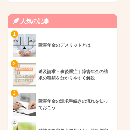
人気の記事
1
障害年金のデメリットとは
2
遡及請求・事後重症｜障害年金の請
求の種類を分かりやすく解説
3
障害年金の請求手続きの流れを知っ
ておこう
4