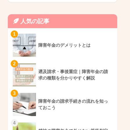
人気の記事
1
障害年金のデメリットとは
2
遡及請求・事後重症｜障害年金の請
求の種類を分かりやすく解説
3
障害年金の請求手続きの流れを知っ
ておこう
4