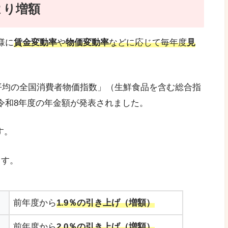
より増額
様に
賃金変動率
や
物価変動率
などに応じて毎
年度
見
年平均の全国消費者物価指数」（生鮮食品を含む総合指
令和8年度の年金額が発表されました。
す。
ます。
前年度から
1.9％の引き上げ（増額）
前年度から
2.0％の引き上げ（増額）