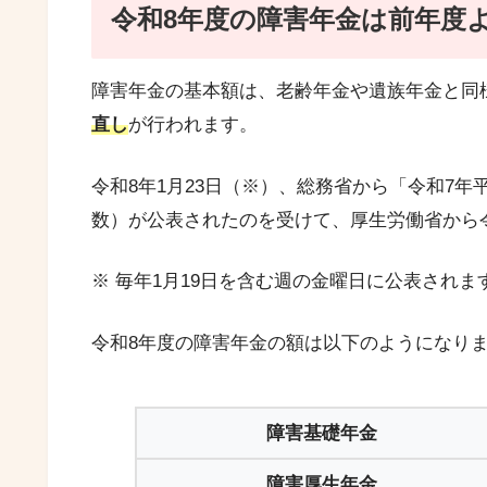
令和8年度の障害年金は前年度
障害年金の基本額は、老齢年金や遺族年金と同
直し
が行われます。
令和8年1月23日（※）、総務省から「令和7
数）が公表されたのを受けて、厚生労働省から
※ 毎年1月19日を含む週の金曜日に公表されま
令和8年度の障害年金の額は以下のようになり
障害
基礎
年金
障害
厚生
年金