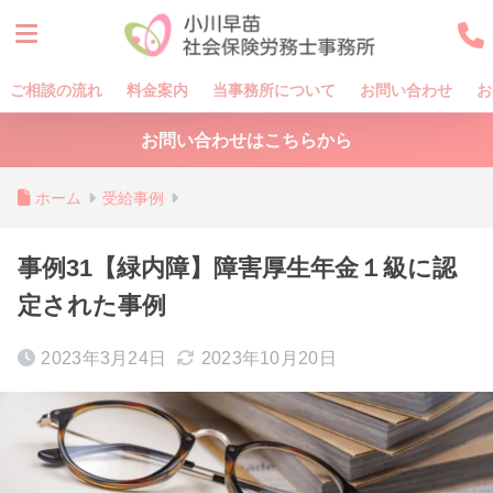
ご相談の流れ
料金案内
当事務所について
お問い合わせ
お
お問い合わせはこちらから
ホーム
受給事例
事例31【緑内障】障害厚生年金１級に認
定された事例
2023年3月24日
2023年10月20日