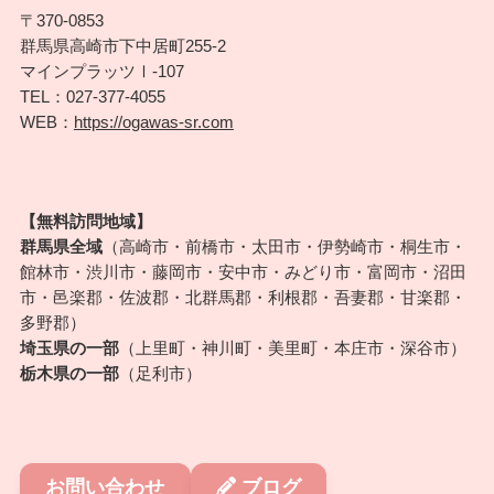
〒370-0853
群馬県高崎市下中居町255-2
マインプラッツⅠ-107
TEL：027-377-4055
WEB：
https://ogawas-sr.com
【無料訪問地域】
群馬県全域
（高崎市・前橋市・太田市・伊勢崎市・桐生市・
館林市・渋川市・藤岡市・安中市・みどり市・富岡市・沼田
市・邑楽郡・佐波郡・北群馬郡・利根郡・吾妻郡・甘楽郡・
多野郡）
埼玉県の一部
（上里町・神川町・美里町・本庄市・深谷市）
栃木県の一部
（足利市）
お問い合わせ
ブログ