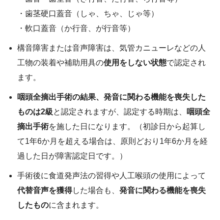
・歯茎硬口蓋音（しゃ、ちゃ、じゃ等）
・軟口蓋音（か行音、が行音等）
構音障害または音声障害は、気管カニューレなどの人
工物の装着や補助用具の
使用をしない状態
で認定され
ます。
咽頭全摘出手術の結果、発音に関わる機能を喪失した
ものは2級
と認定されますが、認定する時期は、
咽頭全
摘出手術
を施した日になります。（初診日から起算し
て1年6か月を超える場合は、原則どおり1年6か月を経
過した日が障害認定日です。）
手術後に食道発声法の習得や人工喉頭の使用によって
代替音声を獲得
した場合も、
発音に関わる機能を喪失
したもの
に含まれます。