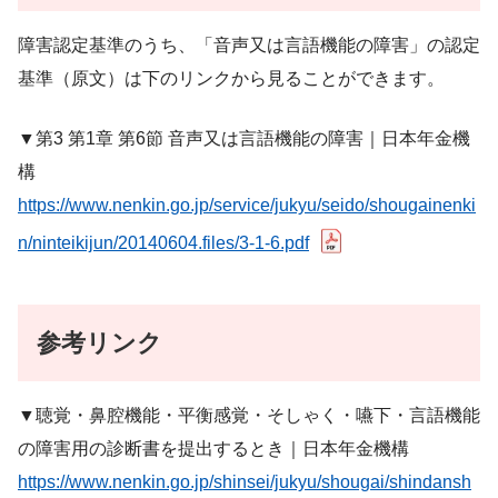
障害認定基準のうち、「音声又は言語機能の障害」の認定
基準（原文）は下のリンクから見ることができます。
▼第3 第1章 第6節 音声又は言語機能の障害｜日本年金機
構
https://www.nenkin.go.jp/service/jukyu/seido/shougainenki
n/ninteikijun/20140604.files/3-1-6.pdf
参考リンク
▼聴覚・鼻腔機能・平衡感覚・そしゃく・嚥下・言語機能
の障害用の診断書を提出するとき｜日本年金機構
https://www.nenkin.go.jp/shinsei/jukyu/shougai/shindansh