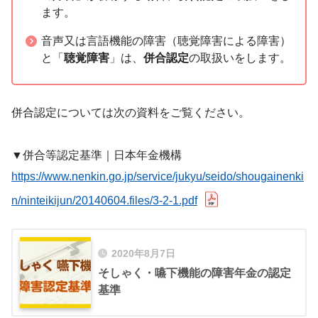
ます。
音声又は言語機能の障害（聴覚障害による障害）
と「
聴覚障害
」は、
併合認定
の取扱いをします。
併合認定については次の資料をご覧ください。
▼併合等認定基準｜日本年金機構
https://www.ne
nkin.go.jp/service/jukyu/seido/shougainenki
n/ninteikijun/20140604.files/3-2-1.pdf
2020年8月7日
そしゃく・嚥下機能の障害年金の認定
基準