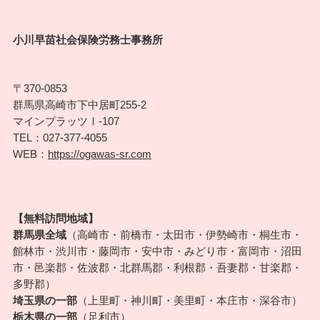
小川早苗社会保険労務士事務所
〒370-0853
群馬県高崎市下中居町255-2
マインプラッツⅠ-107
TEL：027-377-4055
WEB：
https://ogawas-sr.com
【無料訪問地域】
群馬県全域
（高崎市・前橋市・太田市・伊勢崎市・桐生市・
館林市・渋川市・藤岡市・安中市・みどり市・富岡市・沼田
市・邑楽郡・佐波郡・北群馬郡・利根郡・吾妻郡・甘楽郡・
多野郡）
埼玉県の一部
（上里町・神川町・美里町・本庄市・深谷市）
栃木県の一部
（足利市）