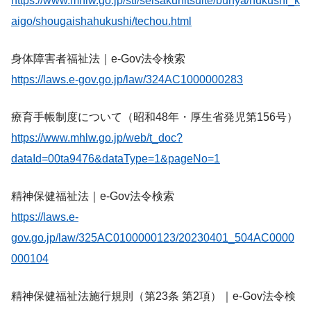
https://www.mhlw.go.jp/stf/seisakunitsuite/bunya/hukushi_k
aigo/shougaishahukushi/techou.html
身体障害者福祉法｜e-Gov法令検索
https://laws.e-gov.go.jp/law/324AC1000000283
療育手帳制度について（昭和48年・厚生省発児第156号）
https://www.mhlw.go.jp/web/t_doc?
dataId=00ta9476&dataType=1&pageNo=1
精神保健福祉法｜e-Gov法令検索
https://laws.e-
gov.go.jp/law/325AC0100000123/20230401_504AC0000
000104
精神保健福祉法施行規則（第23条 第2項）｜e-Gov法令検