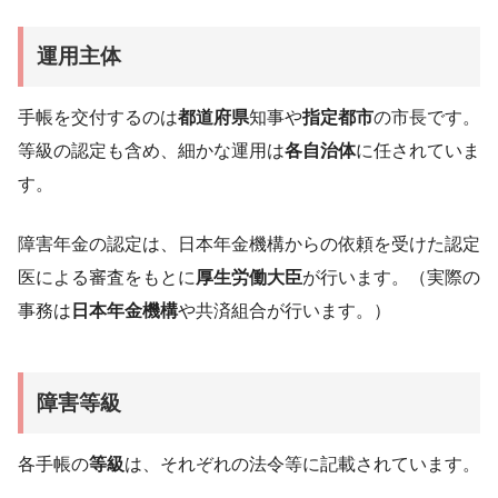
運用主体
手帳を交付するのは
都道府県
知事や
指定都市
の市長です。
等級の認定も含め、細かな運用は
各自治体
に任されていま
す。
障害年金の認定は、日本年金機構からの依頼を受けた認定
医による審査をもとに
厚生労働大臣
が行います。（実際の
事務は
日本年金機構
や共済組合が行います。）
障害等級
各手帳の
等級
は、それぞれの法令等に記載されています。