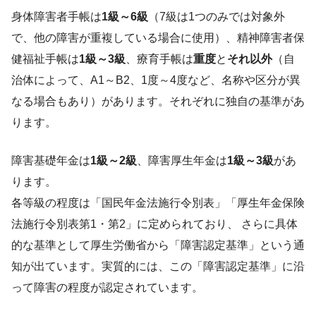
身体障害者手帳は
1級～6級
（7級は1つのみでは対象外
で、他の障害が重複している場合に使用）、精神障害者保
健福祉手帳は
1級～3級
、療育手帳は
重度
と
それ以外
（自
治体によって、A1～B2、1度～4度など、名称や区分が異
なる場合もあり）があります。それぞれに独自の基準があ
ります。
障害基礎年金は
1級～2級
、障害厚生年金は
1級～3級
があ
ります。
各等級の程度は「国民年金法施行令別表」「厚生年金保険
法施行令別表第1・第2」に定められており、 さらに具体
的な基準として厚生労働省から「障害認定基準」という通
知が出ています。実質的には、この「障害認定基準」に沿
って障害の程度が認定されています。